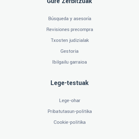
Gure Zerbitzuak
Búsqueda y asesoría
Revisiones precompra
Txosten judizialak
Gestoria
Ibilgailu garraioa
Lege-testuak
Lege-ohar
Pribatutasun-politika
Cookie-politika