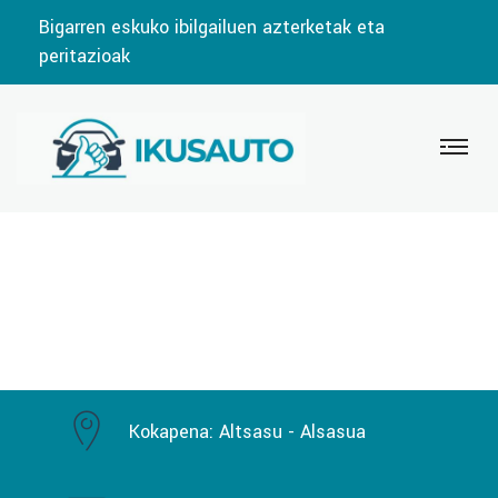
Bigarren eskuko ibilgailuen azterketak eta
peritazioak
Kokapena:
Altsasu - Alsasua