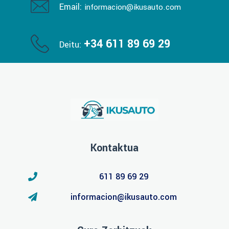
Email:
informacion@ikusauto.com
+34 611 89 69 29
Deitu:
Kontaktua
611 89 69 29
informacion@ikusauto.com